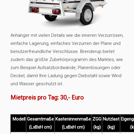
Anhänger mit vielen Details wie die inneren Verzurrösen,
einfache Lagerung, einfaches Verzurren der Plane und
benutzerfreundliche Verschlüsse. Brenderup bietet
zudem das größte Zubehörprogramm des Marktes, wie
zum Beispiel Aufsatzbordwände, Planenlösungen oder
Deckel, damit Ihre Ladung gegen Diebstahl sowie Wind
und Wasser geschützt ist.
Mietpreis pro Tag: 30,- Euro
Modell
Gesamtmaße
Kasteninnenmaße
ZGG
Nutzlast
Eigeng
(LxBxH cm)
(LxBxH cm)
(kg)
(kg)
(k