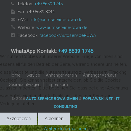
Telefon:
+49 8639 1745
Fax: +49 8639 8044
eMail:
info@autoservice-rowa.de
Website:
www.autoservice-rowa.de
Facebook:
facebook/AutoserviceROWA
WhatsApp Kontakt:
+49 8639 1745
Wir nutzen Cookies auf unserer Website. Einige von ihnen sind
essenziell für den Betrieb der Seite, während andere uns helfen,
diese Website und die Nutzererfahrung zu verbessern (Tracking
Home
Service
Anhänger Verleih
Anhänger Verkauf
Cookies). Sie können selbst entscheiden, ob Sie die Cookies
Gebrauchtwagen
Impressum
zulassen möchten. Bitte beachten Sie, dass bei einer Ablehnung
womöglich nicht mehr alle Funktionalitäten der Seite zur
© 2026
AUTO SERVICE ROWA GMBH
&
POPLAWSKI.NET - IT
Verfügung stehen.
CONSULTING
Akzeptieren
Ablehnen
Weitere Informationen