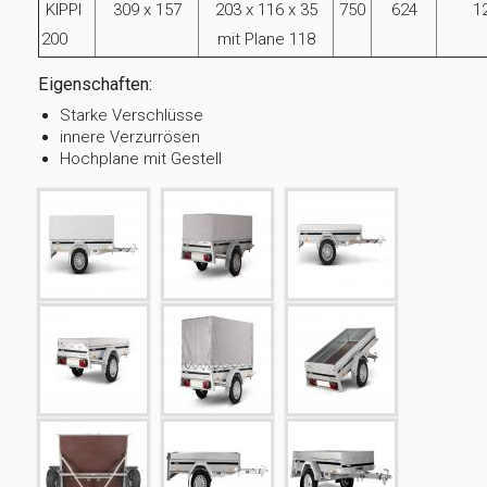
KIPPI
309 x 157
203 x 116 x 35
750
624
1
200
mit Plane 118
Eigenschaften:
Starke Verschlüsse
innere Verzurrösen
Hochplane mit Gestell