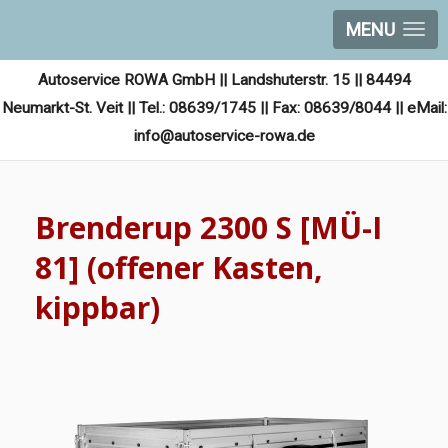
MENU
Autoservice ROWA GmbH || Landshuterstr. 15 || 84494
Neumarkt-St. Veit || Tel.: 08639/1745 || Fax: 08639/8044 || eMail:
info@autoservice-rowa.de
Brenderup 2300 S [MÜ-I
81] (offener Kasten,
kippbar)