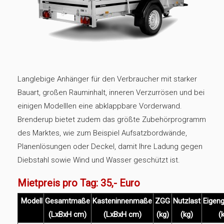
Langlebige Anhänger für den Verbraucher mit starker
Bauart, großen Rauminhalt, inneren Verzurrösen und bei
einigen Modelllen eine abklappbare Vorderwand.
Brenderup bietet zudem das größte Zubehörprogramm
des Marktes, wie zum Beispiel Aufsatzbordwände,
Planenlösungen oder Deckel, damit Ihre Ladung gegen
Diebstahl sowie Wind und Wasser geschützt ist.
Mietpreis pro Tag: 35,- Euro
Modell
Gesamtmaße
Kasteninnenmaße
ZGG
Nutzlast
Eigen
(LxBxH cm)
(LxBxH cm)
(kg)
(kg)
(