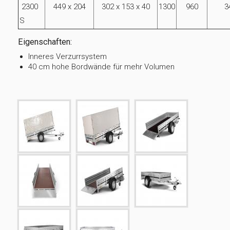
2300
449 x 204
302 x 153 x 40
1300
960
3
S
Eigenschaften:
Inneres Verzurrsystem
40 cm hohe Bordwände für mehr Volumen