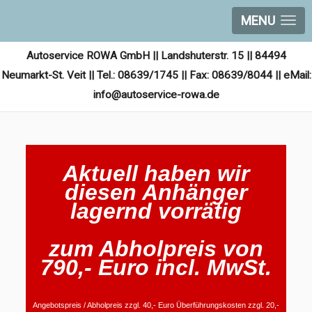
MENU
Autoservice ROWA GmbH || Landshuterstr. 15 || 84494
Neumarkt-St. Veit || Tel.: 08639/1745 || Fax: 08639/8044 || eMail:
info@autoservice-rowa.de
Aktuell haben wir
diesen Anhänger
lagernd vorrätig
zum Abholpreis von
790,- Euro incl. MwSt.
Angebotspreis / Abholpreis zzgl. 40,- Euro Überführungskosten zzgl. 20,-