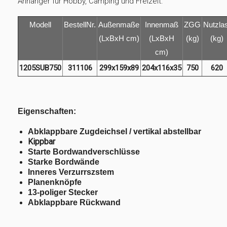
Anhänger für Hobby, Camping und Freizeit.“
Modell
BestellNr.
Außenmaße
Innenmaß
ZGG
Nutzla
(LxBxH cm)
(LxBxH
(kg)
(kg)
cm)
1205SUB750
311106
299x159x89
204x116x35
750
620
Eigenschaften:
Abklappbare Zugdeichsel / vertikal abstellbar
Kippbar
Starte Bordwandverschlüsse
Starke Bordwände
Inneres Verzurrszstem
Planenknöpfe
13-poliger Stecker
Abklappbare Rückwand