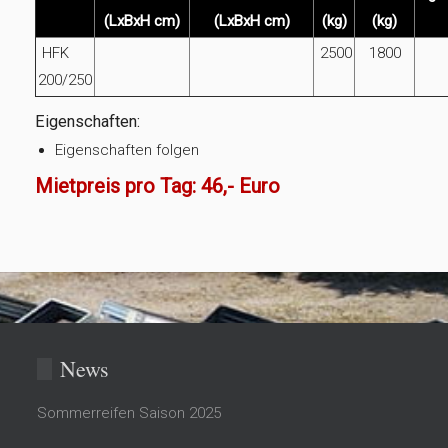
(LxBxH cm)
(LxBxH cm)
(kg)
(kg)
HFK
2500
1800
200/250
Eigenschaften:
Eigenschaften folgen
Mietpreis pro Tag: 46,- Euro
News
Sommerreifen Saison 2025